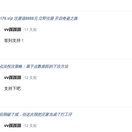
176.vip 注册送8888元 立即注册 开启奇迹之路
vv踩踩踩
11 天前
签到支持！
点法投注策略：基于点数差距的下注方法
vv踩踩踩
12 天前
支持下吧
后我破了戒，但这次我把庄家当成了打工仔
vv踩踩踩
12 天前