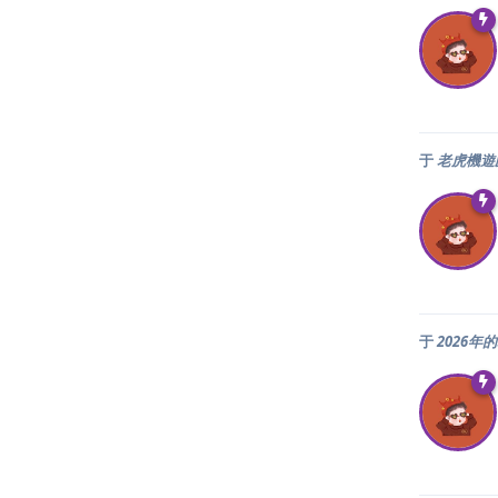
于
老虎機遊
于
2026