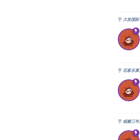
于
大发国际 
于
百家乐算
于
戒赌三年