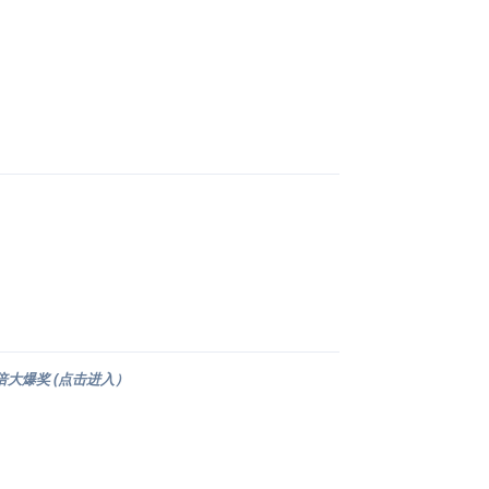
回复
回复
倍大爆奖 (点击进入）