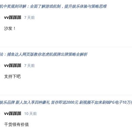
机中奖规则详解：全面了解游戏机制，提升娱乐体验与策略思维
vv踩踩踩
7 天前
沙发！
法：捕鱼达人网页版教你老虎机棋牌出牌策略全解析
vv踩踩踩
7 天前
支持下吧
娱乐品牌 新人加入享四种豪礼 首存即送2000元 刷视频不如来刷钱PG电子10万
vv踩踩踩
10 天前
干货很有价值