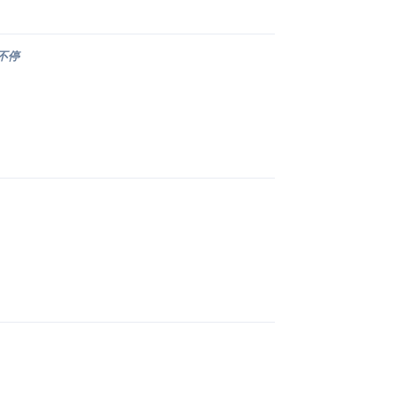
回复
不停
回复
回复