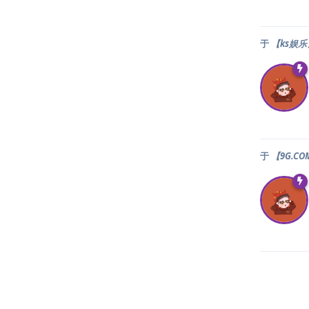
于
【ks娱
于
【9G.C