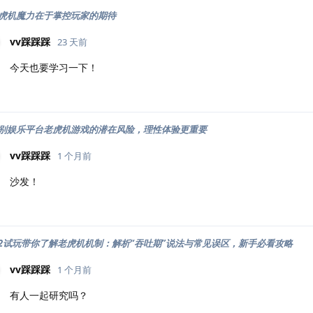
虎机魔力在于掌控玩家的期待
vv踩踩踩
23 天前
今天也要学习一下！
别娱乐平台老虎机游戏的潜在风险，理性体验更重要
vv踩踩踩
1 个月前
沙发！
2试玩带你了解老虎机机制：解析“吞吐期”说法与常见误区，新手必看攻略
vv踩踩踩
1 个月前
有人一起研究吗？