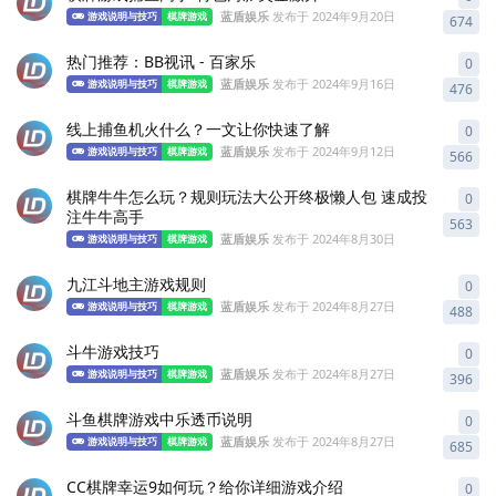
蓝盾娱乐
发布于
2024年9月20日
游戏说明与技巧
棋牌游戏
674
热门推荐：BB视讯 - 百家乐
0
0
条
蓝盾娱乐
发布于
2024年9月16日
游戏说明与技巧
棋牌游戏
476
线上捕鱼机火什么？一文让你快速了解
0
0
条
蓝盾娱乐
发布于
2024年9月12日
游戏说明与技巧
棋牌游戏
566
棋牌牛牛怎么玩？规则玩法大公开终极懒人包 速成投
0
0
条
注牛牛高手
563
蓝盾娱乐
发布于
2024年8月30日
游戏说明与技巧
棋牌游戏
九江斗地主游戏规则
0
0
条
蓝盾娱乐
发布于
2024年8月27日
游戏说明与技巧
棋牌游戏
488
斗牛游戏技巧
0
0
条
蓝盾娱乐
发布于
2024年8月27日
游戏说明与技巧
棋牌游戏
396
斗鱼棋牌游戏中乐透币说明
0
0
条
蓝盾娱乐
发布于
2024年8月27日
游戏说明与技巧
棋牌游戏
685
CC棋牌幸运9如何玩？给你详细游戏介绍
0
0
条