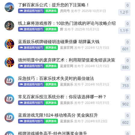
了解百家乐公式：提升您的下注策略！
0
0
条
房间号
发布于
2025年10月31日
游戏说明与技巧
棋牌游戏
1.2千
线上麻将游戏推荐：10款热门游戏的评论与攻略介绍
0
0
条
辉
发布于
2025年10月31日
游戏说明与技巧
棋牌游戏
1.1千
蓝盾娱乐棋牌碰碰胡连碰乘倍赚 胡牌赢大钱
0
0
条
蓝盾官网
发布于
2024年12月15日
游戏说明与技巧
棋牌游戏
601
德州明显中的废弃牌艺术：利用期望值避免错误决策
0
0
条
蓝盾官网
发布于
2024年12月15日
游戏说明与技巧
棋牌游戏
880
应急技巧：百家乐技术失灵时的最佳做法
0
0
条
蓝盾娱乐
发布于
2024年10月31日
游戏说明与技巧
棋牌游戏
753
常见百家乐投注系统分析：你应该选择哪一种？
0
0
条
蓝盾娱乐
发布于
2024年10月31日
游戏说明与技巧
棋牌游戏
902
蓝盾游戏无限1024-移动堆高分 奖金疯狂升
0
0
条
蓝盾娱乐
发布于
2024年9月23日
游戏说明与技巧
棋牌游戏
602
棋牌游戏捕鱼高手-特色河豚奖金激升
0
0
条